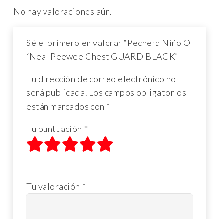
No hay valoraciones aún.
Sé el primero en valorar “Pechera Niño O
´Neal Peewee Chest GUARD BLACK”
Tu dirección de correo electrónico no
será publicada.
Los campos obligatorios
están marcados con
*
Tu puntuación
*
1
2
3
4
5
de 5 estrellas
de 5 estrellas
de 5 estrellas
de 5 estrellas
de 5 estrellas
Tu valoración
*