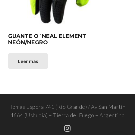
GUANTE O´NEAL ELEMENT
NEÓN/NEGRO
Leer más
Tomas Espora 741 (Río Grande) / Av San Martín
1664 (Ushuaia) – Tierra del Fuego – Argentina