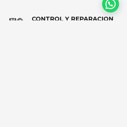
CONTROL Y REPARACION
DE NEUMÁTICOS
Contamos con stock permanente de
neumáticos y brindamos servicios de:
inspección, reparación, rotación de
neumáticos.