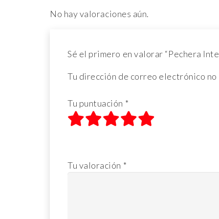
No hay valoraciones aún.
Sé el primero en valorar “Pechera I
Tu dirección de correo electrónico no
Tu puntuación
*
1
2
3
4
5
de 5 estrellas
de 5 estrellas
de 5 estrellas
de 5 estrellas
de 5 estrellas
Tu valoración
*