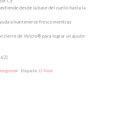
ctor CE
extiende desde la base del cuello hasta la
 ayuda a mantenerse fresco mientras
on cierre de Velcro® para lograr un ajuste
162}
ategorizar
Etiqueta:
O´Neal