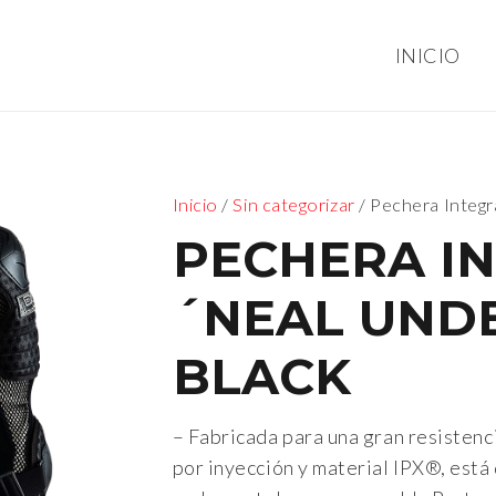
INICIO
Inicio
/
Sin categorizar
/ Pechera Integ
PECHERA I
´NEAL UND
BLACK
– Fabricada para una gran resistenc
por inyección y material IPX®, est