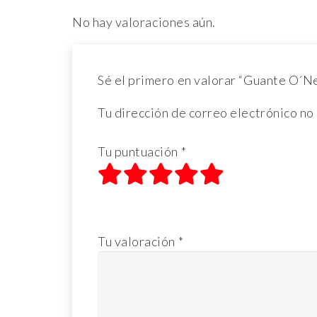
No hay valoraciones aún.
Sé el primero en valorar “Guante O
Tu dirección de correo electrónico no
Tu puntuación
*
1
2
3
4
5
de 5 estrellas
de 5 estrellas
de 5 estrellas
de 5 estrellas
de 5 estrellas
Tu valoración
*