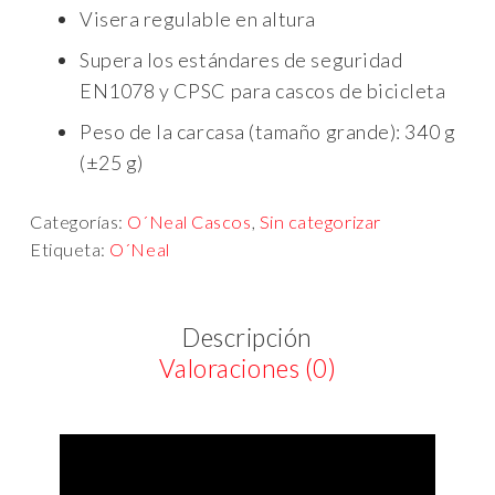
Visera regulable en altura
Supera los estándares de seguridad
EN1078 y CPSC para cascos de bicicleta
Peso de la carcasa (tamaño grande): 340 g
(±25 g)
Categorías:
O´Neal Cascos
,
Sin categorizar
Etiqueta:
O´Neal
Descripción
Valoraciones (0)