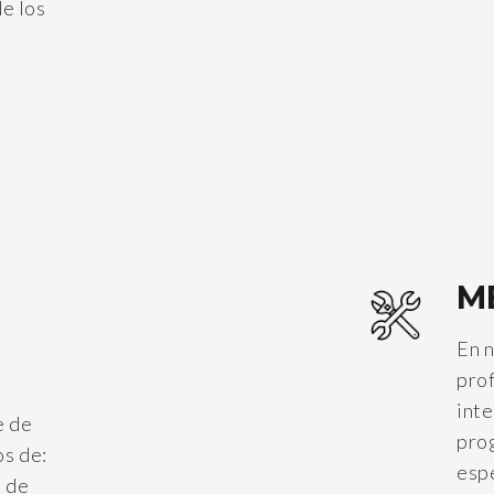
de los
M
En n
prof
inte
e de
prog
os de:
espe
n de