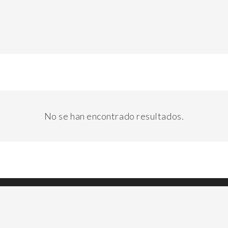
No se han encontrado resultados.
Río Grande) / Av San Martín 1664 (Ushuaia) – Tierra de