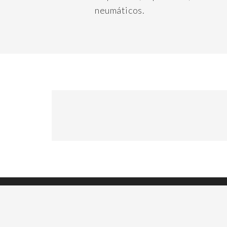
neumáticos.
Tomas Espora 741 (