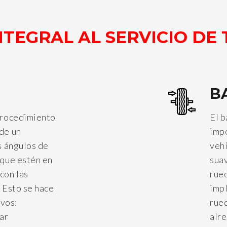
NTEGRAL AL SERVICIO DE 
B
 procedimiento
El 
de un
imp
s ángulos de
veh
 que estén en
suav
con las
rued
. Esto se hace
impl
ivos:
rue
ar
alre